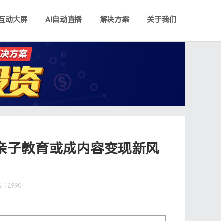
互动大屏
AI自动直播
解决方案
关于我们
公司简介
决方案
AI数字人


发展历程
云平台
播
AI数字人直播
荣誉资质
一键获客，高效转化
现7X24小时直播
无需真人出镜，实现7X24小时直播
成功案例
招商加盟
视频
AI数字人短视频
加入我们
海市场
量制作视频
AI复刻真人，批量制作视频
亲子教育或成内容变现新风
联系我们
12990