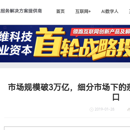
首页
互联网+
AI数字人
互动直播
内容付费解决方案
短视频
AI数字人解




电商新零售+小程序直播
知识付费系统
短视频获客
AI数字人直
在线商城
主播连麦
小程序直播助力电商私域流量变现
多种变现形式让知识价值最大化
基于微信小程序
无需真人出镜，实
统
直播互动+多商户商城
在线教育培训
短视频获客-
AI数字人短
二类电商平台
游戏边直播
打造自有互动直播电商生态圈
实现“线上+线下”的知识变现
邀您共享万亿蓝
AI复刻真人，批
市场规模破3万亿，细分市场下的
口
直播+短视频
理解决方案
购物
直播or短视频的多元解决方案
2019-01-28
互动直播系统
电商
付费观看
助您搭建专属的直播+平台