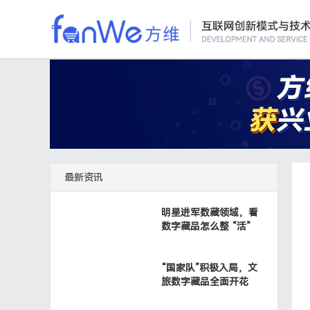
私域运营
AI数字人直播
O2O解决方案
商城系统
直播解决方案




方维SCRM
同城电商
电商新零售
娱乐直播
私域流量营销管理系统
搭建同城商圈的O2O生活服务平台
匹配新零售业务的优质
打赏、送礼、评论、与
私有化部署
多用户商城
二类电商管理系
游戏直播
最新资讯
搭建您的私域管理系统
支持多商户入驻的综合商城平台
头条鲁班、快手金牛等
直播间互动游戏，边玩
明星进军数藏领域，看
数字藏品怎么整 “活”
源码销售
生鲜水果
前置仓电商
购物直播
共建生态，八大支持
快速打造水果生鲜O2O智能平台
前置仓电商+供应链管
内嵌商城，边看直播边
“国家队”积极入局，文
旅数字藏品全面开花
知识付费系统
B2B2C商城
会员制社交电商
教育直播
搭建您自己的知识付费平台
搭建支持B2B2C模式的在线商城
基于社交分销的会员制
在线交流、共享讲义、