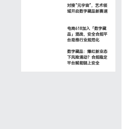
对接“元宇宙”，艺术领
域开启数字藏品新赛道
腾讯直播+电商
打通直播互动与商品销
电商618加入「数字藏
品」混战，安全合规平
台助推行业规范化
数字藏品：爆红新业态
下风险涌动？合规稳定
平台赋能链上安全