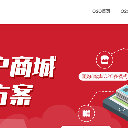
O2O首页
O2
方维
方维
前