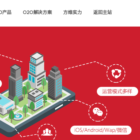
O产品
O2O解决方案
方维实力
返回主站
社区O2O系统
同城电商
HOT
多用户商城
O2O城市生活系统
置仓电商
生鲜水果
NEW
HOT
农村电商
社区物业
HOT
B2B2C商城